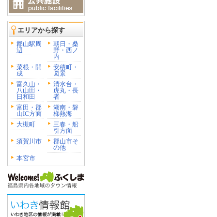
エリアから探す
郡山駅周
朝日・桑
辺
野・西ノ
内
菜根・開
安積町・
成
図景
富久山・
清水台・
八山田・
虎丸・長
日和田
者
富田・郡
湖南・磐
山IC方面
梯熱海
大槻町
三春・船
引方面
須賀川市
郡山市そ
の他
本宮市