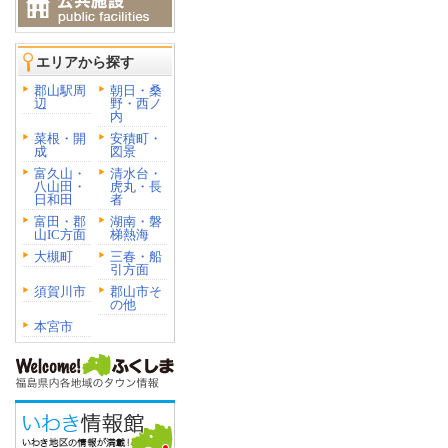
エリアから探す
郡山駅周
朝日・桑
辺
野・西ノ
内
菜根・開
安積町・
成
図景
富久山・
清水台・
八山田・
虎丸・長
日和田
者
富田・郡
湖南・磐
山IC方面
梯熱海
大槻町
三春・船
引方面
須賀川市
郡山市そ
の他
本宮市