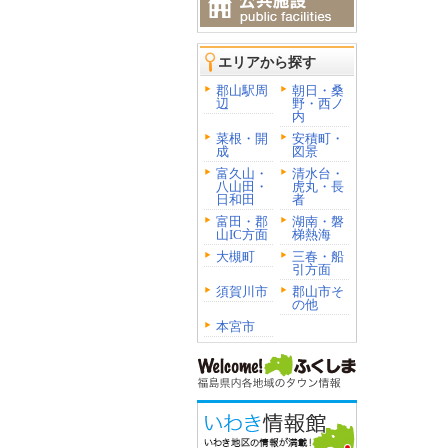
エリアから探す
郡山駅周
朝日・桑
辺
野・西ノ
内
菜根・開
安積町・
成
図景
富久山・
清水台・
八山田・
虎丸・長
日和田
者
富田・郡
湖南・磐
山IC方面
梯熱海
大槻町
三春・船
引方面
須賀川市
郡山市そ
の他
本宮市