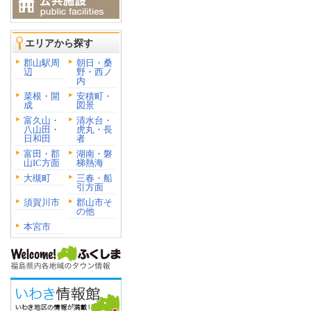
エリアから探す
郡山駅周
朝日・桑
辺
野・西ノ
内
菜根・開
安積町・
成
図景
富久山・
清水台・
八山田・
虎丸・長
日和田
者
富田・郡
湖南・磐
山IC方面
梯熱海
大槻町
三春・船
引方面
須賀川市
郡山市そ
の他
本宮市