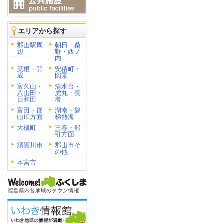
エリアから探す
郡山駅周
朝日・桑
辺
野・西ノ
内
菜根・開
安積町・
成
図景
富久山・
清水台・
八山田・
虎丸・長
日和田
者
富田・郡
湖南・磐
山IC方面
梯熱海
大槻町
三春・船
引方面
須賀川市
郡山市そ
の他
本宮市