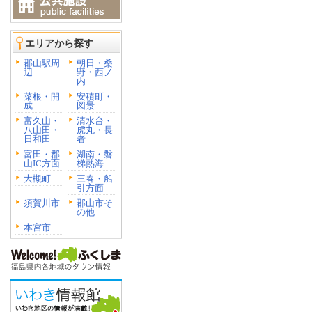
エリアから探す
郡山駅周
朝日・桑
辺
野・西ノ
内
菜根・開
安積町・
成
図景
富久山・
清水台・
八山田・
虎丸・長
日和田
者
富田・郡
湖南・磐
山IC方面
梯熱海
大槻町
三春・船
引方面
須賀川市
郡山市そ
の他
本宮市