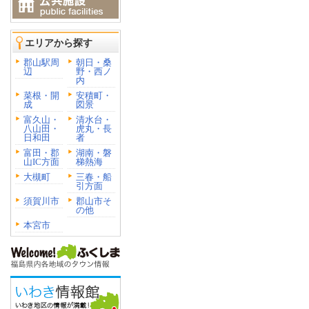
エリアから探す
郡山駅周
朝日・桑
辺
野・西ノ
内
菜根・開
安積町・
成
図景
富久山・
清水台・
八山田・
虎丸・長
日和田
者
富田・郡
湖南・磐
山IC方面
梯熱海
大槻町
三春・船
引方面
須賀川市
郡山市そ
の他
本宮市