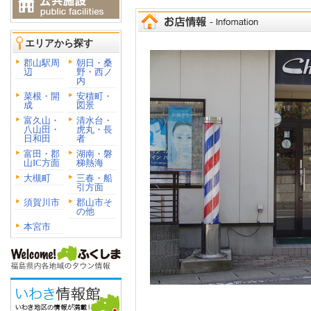
エリアから探す
郡山駅周
朝日・桑
辺
野・西ノ
内
菜根・開
安積町・
成
図景
富久山・
清水台・
八山田・
虎丸・長
日和田
者
富田・郡
湖南・磐
山IC方面
梯熱海
大槻町
三春・船
引方面
須賀川市
郡山市そ
の他
本宮市