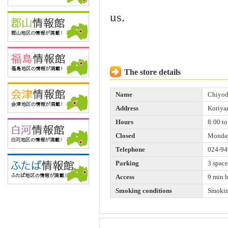
us.
The store details
Name
Chiyod
Address
Koriya
Hours
8:00 to
Closed
Monda
Telephone
024-94
Parking
3 space
Access
9 min 
Smoking conditions
Smokin