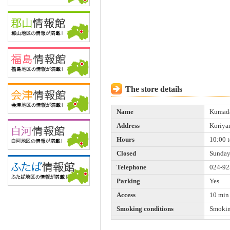
The store details
Name
Kumada
Address
Koriya
Hours
10:00 
Closed
Sunday
Telephone
024-92
Parking
Yes
Access
10 min 
Smoking conditions
Smokin