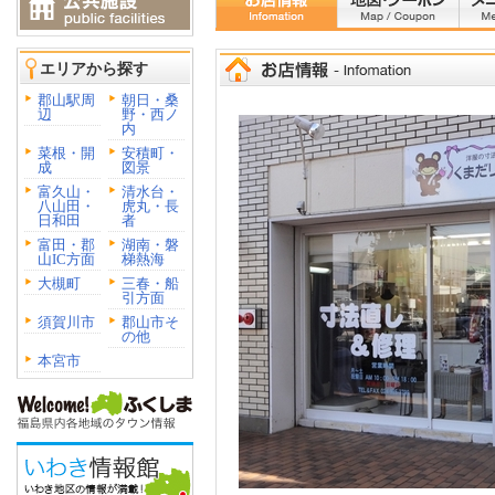
エリアから探す
郡山駅周
朝日・桑
辺
野・西ノ
内
菜根・開
安積町・
成
図景
富久山・
清水台・
八山田・
虎丸・長
日和田
者
富田・郡
湖南・磐
山IC方面
梯熱海
大槻町
三春・船
引方面
須賀川市
郡山市そ
の他
本宮市