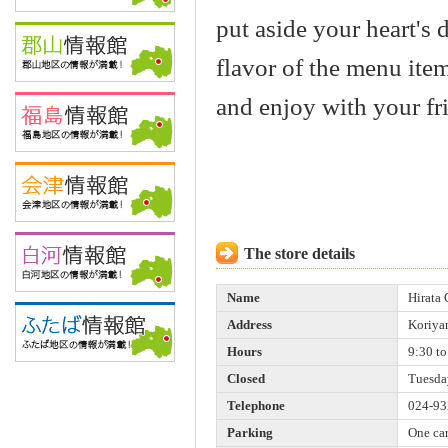
put aside your heart's d
flavor of the menu item
and enjoy with your fr
The store details
Name
Hirata
Address
Koriya
Hours
9:30 to
Closed
Tuesda
Telephone
024-93
Parking
One ca