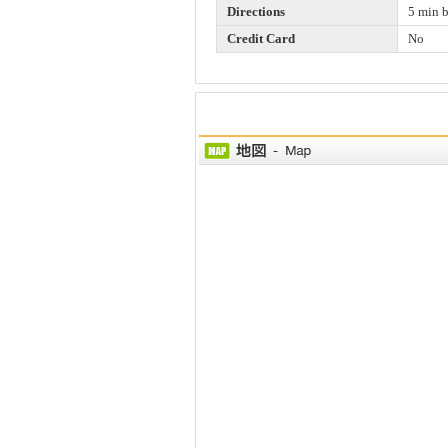
Directions
5 min b
Credit Card
No