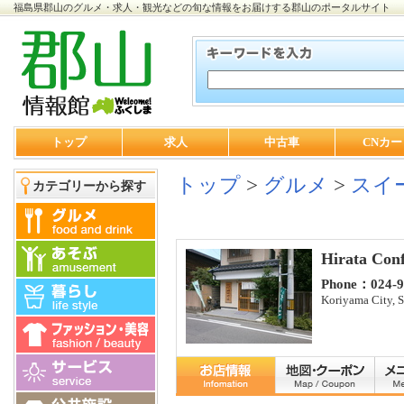
福島県郡山のグルメ・求人・観光などの旬な情報をお届けする郡山のポータルサイト
トップ
求人
中古車
CNカー
トップ
>
グルメ
>
スイ
カテゴリーから探す
Hirata Conf
Phone：024-9
Koriyama City, 