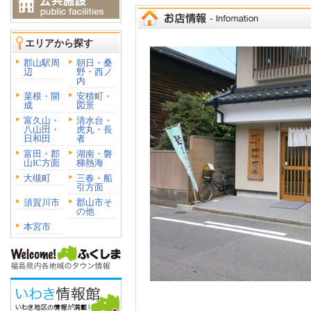
エリアから探す
郡山駅周
朝日・桑
辺
野・西ノ
内
菜根・開
安積町・
成
図景
富久山・
清水台・
八山田・
虎丸・長
日和田
者
富田・郡
湖南・磐
山IC方面
梯熱海
大槻町
三春・船
引方面
須賀川市
郡山市そ
の他
本宮市