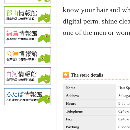
know your hair and wh
digital perm, shine cl
one of the men or wom
The store details
Name
Hair S
Address
Sukaga
Hours
9:00 to
Telephone
0248-7
Fax
0248-7
Parking
8 space