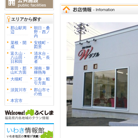
エリアから探す
郡山駅周
朝日・桑
辺
野・西ノ
内
菜根・開
安積町・
成
図景
富久山・
清水台・
八山田・
虎丸・長
日和田
者
富田・郡
湖南・磐
山IC方面
梯熱海
大槻町
三春・船
引方面
須賀川市
郡山市そ
の他
本宮市