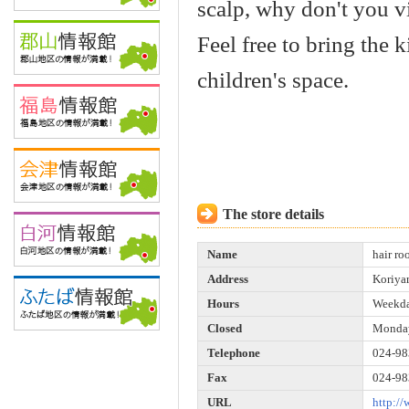
scalp, why don't you vi
Feel free to bring the 
children's space.
The store details
Name
hair r
Address
Koriyam
Hours
Weekda
Closed
Monday
Telephone
024-98
Fax
024-98
URL
http://