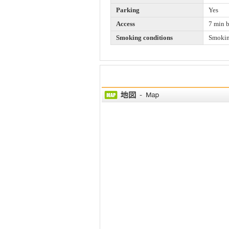
Parking
Yes
Access
7 min 
Smoking conditions
Smokin