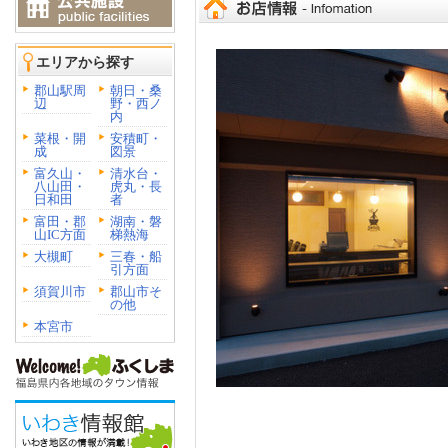
エリアから探す
郡山駅周
朝日・桑
辺
野・西ノ
内
菜根・開
安積町・
成
図景
富久山・
清水台・
八山田・
虎丸・長
日和田
者
富田・郡
湖南・磐
山IC方面
梯熱海
大槻町
三春・船
引方面
須賀川市
郡山市そ
の他
本宮市