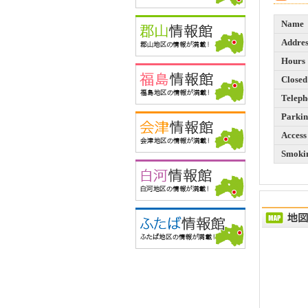
Name
Addres
Hours
Closed
Teleph
Parki
Access
Smokin