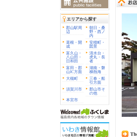
エリアから探す
郡山駅周
朝日・桑
辺
野・西ノ
内
菜根・開
安積町・
成
図景
富久山・
清水台・
八山田・
虎丸・長
日和田
者
富田・郡
湖南・磐
山IC方面
梯熱海
大槻町
三春・船
引方面
須賀川市
郡山市そ
の他
本宮市
The