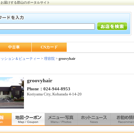
をお届けする郡山のポータルサイト
中古車
CNカード
ッション＆ビューティー
>
理容院
>
groovyhair
groovyhair
Phone：024-944-8953
Koriyama City, Koharada 4-14-20