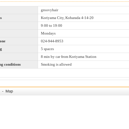
groovyhair
s
Koriyama City, Koharada 4-14-20
9:00 to 19:00
Mondays
one
024-944-8953
ng
5 spaces
8 min by car from Koriyama Station
g conditions
Smoking is allowed