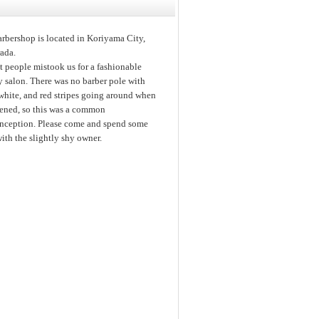
arbershop is located in Koriyama City,
ada.
st people mistook us for a fashionable
y salon. There was no barber pole with
white, and red stripes going around when
ened, so this was a common
nception. Please come and spend some
ith the slightly shy owner.