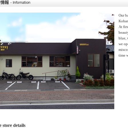
Our b
Kohar
At fir
beaut
blue, 
we op
misco
time w
 store details