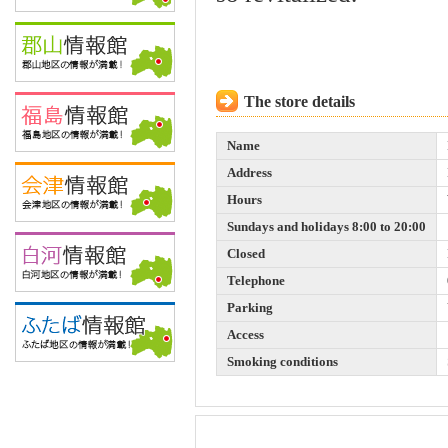
The store details
Name
Address
Hours
Sundays and holidays 8:00 to 20:00
Closed
Telephone
Parking
Access
Smoking conditions