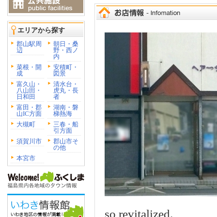
エリアから探す
郡山駅周
朝日・桑
辺
野・西ノ
内
菜根・開
安積町・
成
図景
富久山・
清水台・
八山田・
虎丸・長
日和田
者
富田・郡
湖南・磐
山IC方面
梯熱海
大槻町
三春・船
引方面
須賀川市
郡山市そ
の他
本宮市
so revitalized.