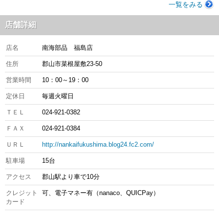
一覧をみる
店舗詳細
店名
南海部品 福島店
住所
郡山市菜根屋敷23-50
営業時間
10：00～19：00
定休日
毎週火曜日
ＴＥＬ
024-921-0382
ＦＡＸ
024-921-0384
ＵＲＬ
http://nankaifukushima.blog24.fc2.com/
駐車場
15台
アクセス
郡山駅より車で10分
クレジット
可、電子マネー有（nanaco、QUICPay）
カード