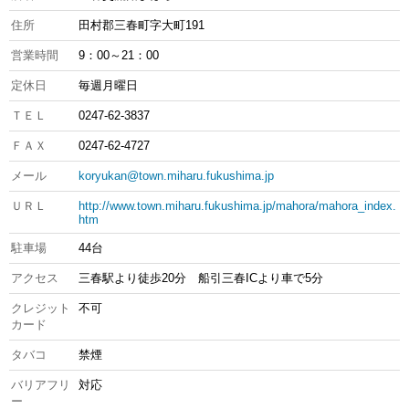
住所
田村郡三春町字大町191
営業時間
9：00～21：00
定休日
毎週月曜日
ＴＥＬ
0247-62-3837
ＦＡＸ
0247-62-4727
メール
koryukan@town.miharu.fukushima.jp
ＵＲＬ
http://www.town.miharu.fukushima.jp/mahora/mahora_index.
htm
駐車場
44台
アクセス
三春駅より徒歩20分 船引三春ICより車で5分
クレジット
不可
カード
タバコ
禁煙
バリアフリ
対応
ー