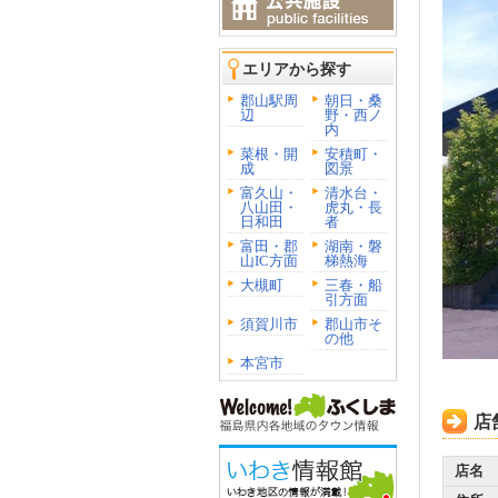
エリアから探す
郡山駅周
朝日・桑
辺
野・西ノ
内
菜根・開
安積町・
成
図景
富久山・
清水台・
八山田・
虎丸・長
日和田
者
富田・郡
湖南・磐
山IC方面
梯熱海
大槻町
三春・船
引方面
須賀川市
郡山市そ
の他
本宮市
店
店名