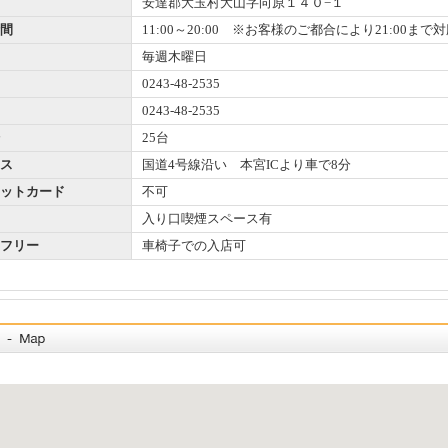
安達郡大玉村大山字向原１４０−１
間
11:00～20:00 ※お客様のご都合により21:00まで
毎週木曜日
0243-48-2535
0243-48-2535
25台
ス
国道4号線沿い 本宮ICより車で8分
ットカード
不可
入り口喫煙スペース有
フリー
車椅子での入店可