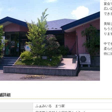
宴会
広い
でき
美味
ちう
りま
中で
柔ら
待に
舗詳細
ふぁみいる まつ家