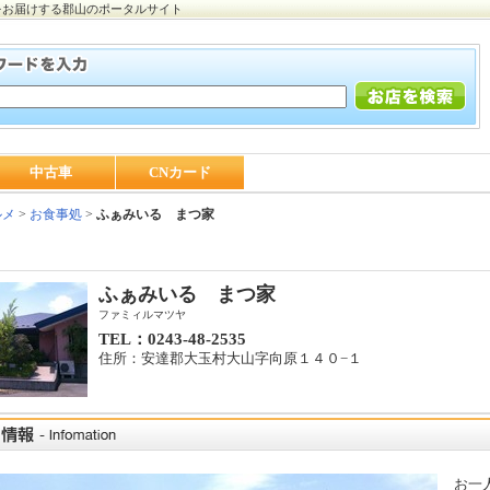
をお届けする郡山のポータルサイト
中古車
CNカード
ルメ
>
お食事処
>
ふぁみいる まつ家
ふぁみいる まつ家
ファミィルマツヤ
TEL：0243-48-2535
住所：安達郡大玉村大山字向原１４０−１
お一