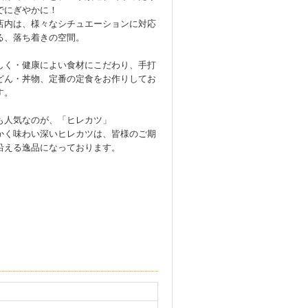
でにぎやかに！
店内は、様々なシチュエーションに対応
る、落ち着きの空間。
しく・健康によい食材にこだわり、手打
どん・丼物、定番の定食をお作りしてお
す。
も人気なのが、「ヒレカツ」
かく味わい深いヒレカツは、皆様のご期
沿える逸品になっております。