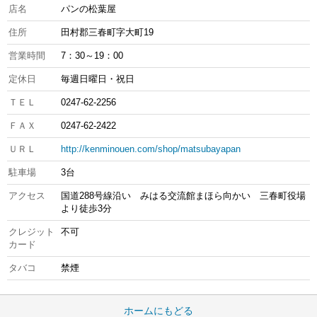
店名
パンの松葉屋
住所
田村郡三春町字大町19
営業時間
7：30～19：00
定休日
毎週日曜日・祝日
ＴＥＬ
0247-62-2256
ＦＡＸ
0247-62-2422
ＵＲＬ
http://kenminouen.com/shop/matsubayapan
駐車場
3台
アクセス
国道288号線沿い みはる交流館まほら向かい 三春町役場
より徒歩3分
クレジット
不可
カード
タバコ
禁煙
ホームにもどる