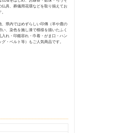
は仏壇をはじめ、お線香・数珠・ろうそ
の仏具、葬儀用花環などを取り揃えてお
す。
他、県内ではめずらしい印傳（羊や鹿の
用い、染色を施し漆で模様を描いたふく
札入れ・印鑑容れ・巾着・がま口・ハン
ッグ・ベルト等）もご人気商品です。