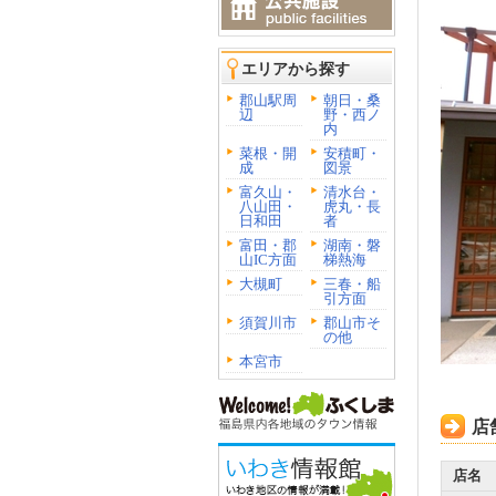
エリアから探す
郡山駅周
朝日・桑
辺
野・西ノ
内
菜根・開
安積町・
成
図景
富久山・
清水台・
八山田・
虎丸・長
日和田
者
富田・郡
湖南・磐
山IC方面
梯熱海
大槻町
三春・船
引方面
須賀川市
郡山市そ
の他
本宮市
店
店名