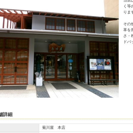
当店
く等
りま
その
革を
さ・
ドバ
舗詳細
菊川屋 本店