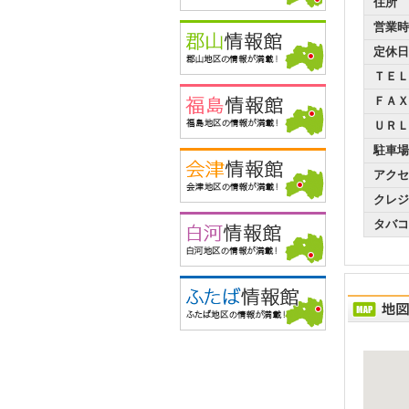
住所
営業時
定休日
ＴＥＬ
ＦＡＸ
ＵＲＬ
駐車場
アクセ
クレジ
タバコ