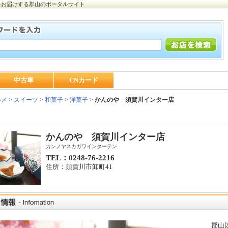
をお届けする郡山のポータルサイト
中古車
CNカード
ルメ
>
スイーツ
>
和菓子
>
洋菓子
>
かんのや 須賀川インター店
かんのや 須賀川インター店
カンノヤスカガワインターテン
TEL：0248-76-2216
住所：須賀川市卸町41
郡山