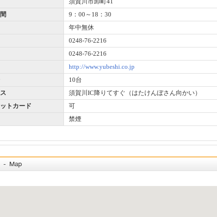
須賀川市卸町41
間
9：00～18：30
年中無休
0248-76-2216
0248-76-2216
http://www.yubeshi.co.jp
10台
ス
須賀川IC降りてすぐ（はたけんぼさん向かい）
ットカード
可
禁煙