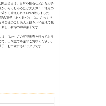
/3の開店当日は、白河や鏡石などから大勢
様がいらっしゃるほど大人気！！地元の
に温かく迎えられてOPEN致しました。
EN記念菓子「あん餅パイ」は、さっくり
ちり自慢のこしあんと餅をパイ生地で包
、新しい食感の和洋菓子です。
には、“ゆべし”の実演販売を行っており
ので、出来立てを是非ご賞味ください。
菓子・お土産にもピッタリです。