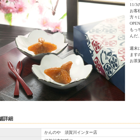
11
お客
方々
OP
もっ
んだ
週末
ます
お茶
舗詳細
かんのや 須賀川インター店