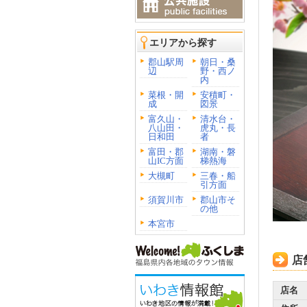
エリアから探す
郡山駅周
朝日・桑
辺
野・西ノ
内
菜根・開
安積町・
成
図景
富久山・
清水台・
八山田・
虎丸・長
日和田
者
富田・郡
湖南・磐
山IC方面
梯熱海
大槻町
三春・船
引方面
須賀川市
郡山市そ
の他
本宮市
店
店名