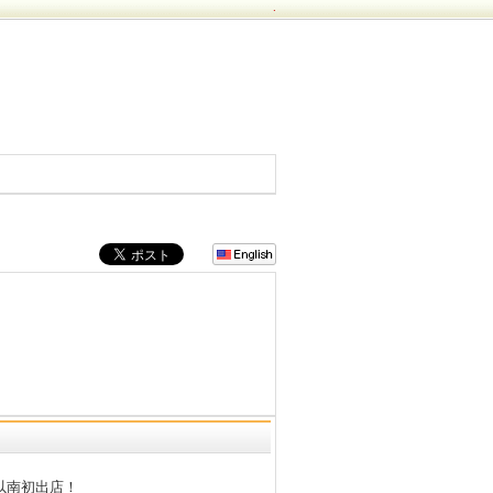
.
以南初出店！