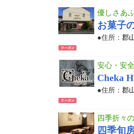
優しさあ
お菓子の家
●住所：
郡山
安心・安
Cheka
●住所：
郡山
四季折々
四季旬