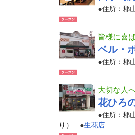
●住所：
郡山
皆様に喜
ベル・
●住所：
郡山
大切な人
花ひろ
●住所：
郡山
り）
●
生花店