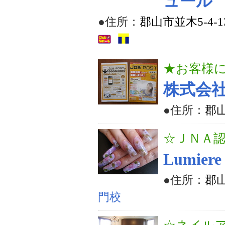
ュール
●住所：
郡山市並木5-4-1
★お客様
株式会
●住所：
郡山
☆ＪＮＡ
Lumiere
●住所：
郡山
門校