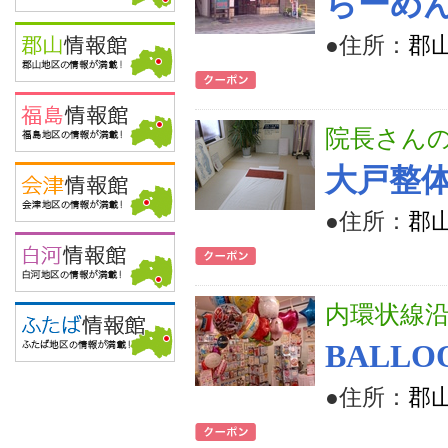
らーめ
●住所：
郡山
院長さんの
大戸整
●住所：
郡山
内環状線
BALLOO
●住所：
郡山