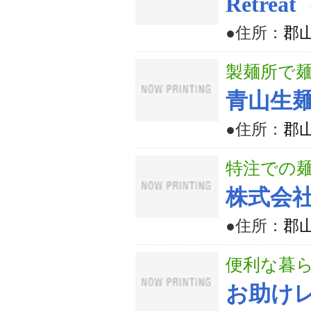
Retre
●住所：
郡山
製麺所で
青山生
●住所：
郡山
特注での
株式会
●住所：
郡山
便利な暮
お助け