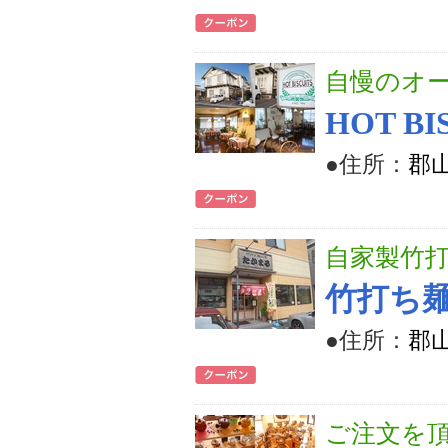
自慢のオ
HOT BI
●住所：
郡山
自家製竹
竹打ち
●住所：
郡山
ご注文を