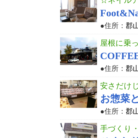
☆ネイルア
Foot&Na
●住所：
郡山
屋根に乗
COFFE
●住所：
郡山
安さだけ
お惣菜
●住所：
郡山
手づくり