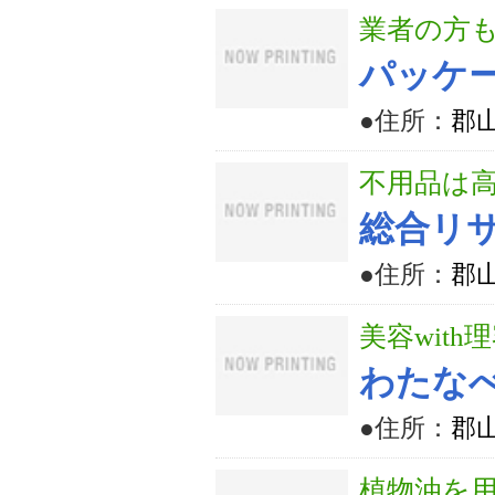
業者の方
パッケ
●住所：
郡山
不用品は
総合リサ
●住所：
郡山
美容with
わたな
●住所：
郡山
植物油を