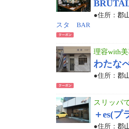
BRUTA
●住所：
郡山
スタ BAR
理容with
わたな
●住所：
郡山
スリッパで
＋es(プ
●住所：
郡山