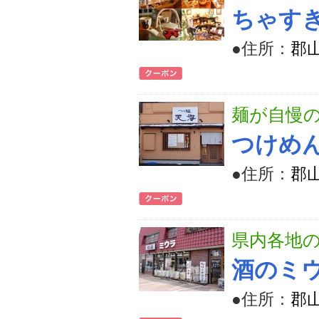
ちゃす
●住所：
郡山
麺が自慢
つけめ
●住所：
郡山
県内各地
酒のミ
●住所：
郡山