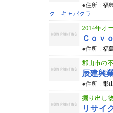
●住所：
福島
ク キャバクラ
2014年
Ｃｏｖｏ
●住所：
福島
郡山市の
辰建興
●住所：
郡山
掘り出し
リサイ