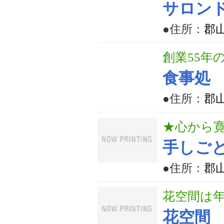
サロン
●住所：
郡山
創業55年
食事処
●住所：
郡山
★心から
手しご
●住所：
郡山
花空間は
花空間