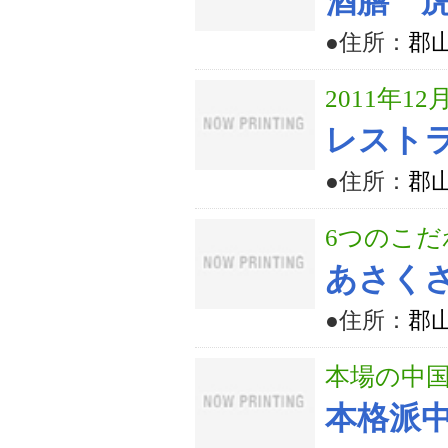
酒膳 
●住所：
郡山
2011年1
レストラ
●住所：
郡山
6つのこ
あさく
●住所：
郡山
本場の中
本格派