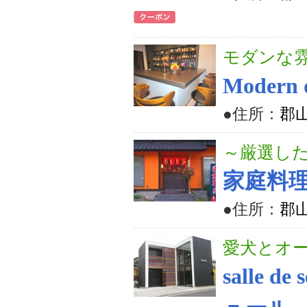
モダンな雰
Modern 
●住所：
郡山
～厳選し
家庭料
●住所：
郡山
愛犬とオ
salle 