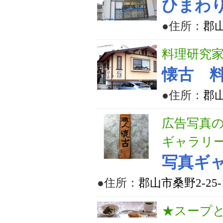
ひまわ
●住所：
郡山
料理研究
懐古 
●住所：
郡山
広告写真
ギャラリ
写真ギ
●住所：
郡山市桑野2-25-
★スープ