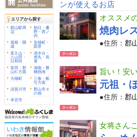
ンが使えるお店
オススメ
エリアから探す
郡山駅周
朝日・桑
焼肉レ
辺
野・西ノ
内
●住所：
郡山
菜根・開
安積町・
成
図景
富久山・
清水台・
八山田・
虎丸・長
日和田
者
富田・郡
湖南・磐
旨い！安い
山IC方面
梯熱海
大槻町
三春・船
元祖・
引方面
須賀川市
郡山市そ
の他
●住所：
郡山
本宮市
女将さん