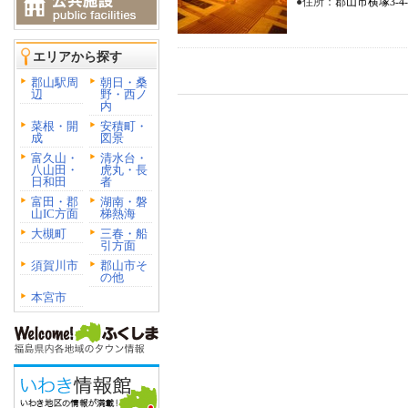
●住所：
郡山市横塚3-4-
エリアから探す
郡山駅周
朝日・桑
辺
野・西ノ
内
菜根・開
安積町・
成
図景
富久山・
清水台・
八山田・
虎丸・長
日和田
者
富田・郡
湖南・磐
山IC方面
梯熱海
大槻町
三春・船
引方面
須賀川市
郡山市そ
の他
本宮市