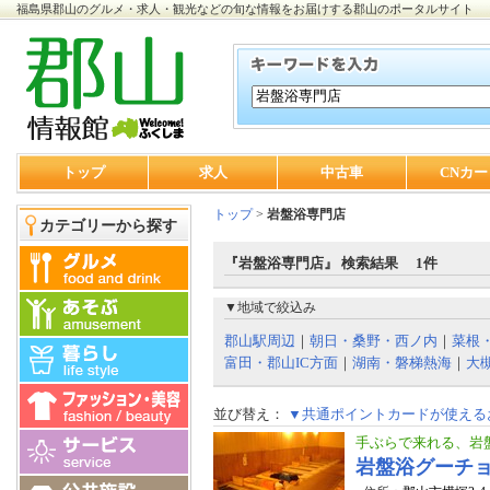
福島県郡山のグルメ・求人・観光などの旬な情報をお届けする郡山のポータルサイト
トップ
求人
中古車
CNカー
トップ
>
岩盤浴専門店
カテゴリーから探す
『岩盤浴専門店』 検索結果 1件
▼地域で絞込み
郡山駅周辺
｜
朝日・桑野・西ノ内
｜
菜根
富田・郡山IC方面
｜
湖南・磐梯熱海
｜
大
並び替え：
▼共通ポイントカードが使える
手ぶらで来れる、岩
岩盤浴グーチョ