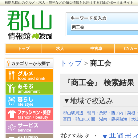
福島県郡山のグルメ・求人・観光などの旬な情報をお届けする郡山のポータルサイト
トップ
求人
中古車
CNカー
トップ
>
商工会
カテゴリーから探す
『商工会』 検索結果
▼地域で絞込み
郡山駅周辺
｜
朝日・桑野・西ノ内
｜
菜根
富田・郡山IC方面
｜
湖南・磐梯熱海
｜
大
並び替え：
▼共通ポ