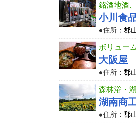
銘酒地酒
小川食
●住所：
郡
ボリュー
大阪屋
●住所：
郡
森林浴・
湖南商
●住所：
郡