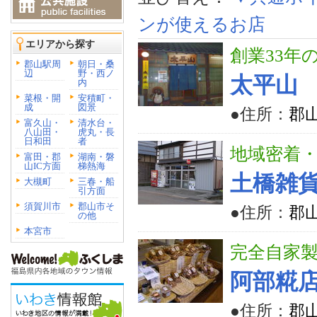
ンが使えるお店
エリアから探す
創業33年
郡山駅周
朝日・桑
辺
野・西ノ
太平山
内
菜根・開
安積町・
成
図景
●住所：
郡山
富久山・
清水台・
八山田・
虎丸・長
日和田
者
地域密着
富田・郡
湖南・磐
山IC方面
梯熱海
土橋雑
大槻町
三春・船
引方面
須賀川市
郡山市そ
●住所：
郡
の他
本宮市
完全自家
阿部糀
●住所：
郡