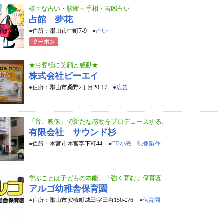
様々な占い・診断～手相・吉凶占い
占館 夢花
●住所：
郡山市中町7-9
●
占い
★お客様に笑顔と感動★
株式会社ピーエイ
●住所：
郡山市桑野2丁目20-17
●
広告
「音、映像」で新たな感動をプロデュースする。
有限会社 サウンド杉
●住所：
本宮市本宮字下町44
●
CD小売 映像製作
学ぶことは子どもの本能。「強く育む」保育園
アルゴ幼稚舎保育園
●住所：
郡山市安積町成田字田向150-276
●
保育園