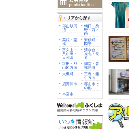
エリアから探す
郡山駅周
朝日・桑
辺
野・西ノ
内
菜根・開
安積町・
成
図景
富久山・
清水台・
八山田・
虎丸・長
日和田
者
富田・郡
湖南・磐
山IC方面
梯熱海
大槻町
三春・船
引方面
須賀川市
郡山市そ
の他
本宮市