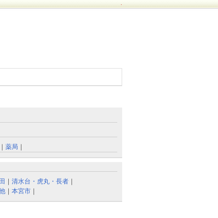
.
｜
薬局
｜
田
｜
清水台・虎丸・長者
｜
他
｜
本宮市
｜