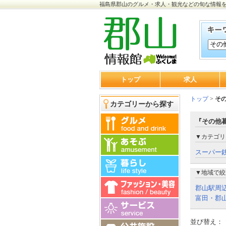
福島県郡山のグルメ・求人・観光などの旬な情報
トップ
求人
トップ
>
そ
カテゴリーから探す
『その他暮
▼カテゴリ
スーパー
▼地域で絞
郡山駅周
富田・郡山
並び替え：