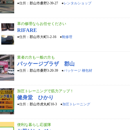
●住所：
郡山市桑野2-39-27
●
レンタルショップ
革の修理ならお任せください
RIFARE
●住所：
郡山市大町1-2-16
●
靴修理
業者の方も一般の方も
パッケージプラザ 郡山
●住所：
郡山市桑野3-20-39
●
パッケージ 梱包材
加圧トレーニングで筋力アップ！
健身堂 ひかり
●住所：
郡山市虎丸町10-3
●
加圧トレーニング
便利な暮らし応援隊