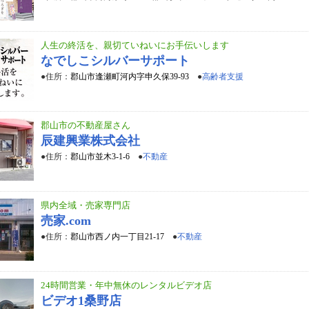
人生の終活を、親切ていねいにお手伝いします
なでしこシルバーサポート
●住所：
郡山市逢瀬町河内字申久保39-93
●
高齢者支援
郡山市の不動産屋さん
辰建興業株式会社
●住所：
郡山市並木3-1-6
●
不動産
県内全域・売家専門店
売家.com
●住所：
郡山市西ノ内一丁目21-17
●
不動産
24時間営業・年中無休のレンタルビデオ店
ビデオ1桑野店