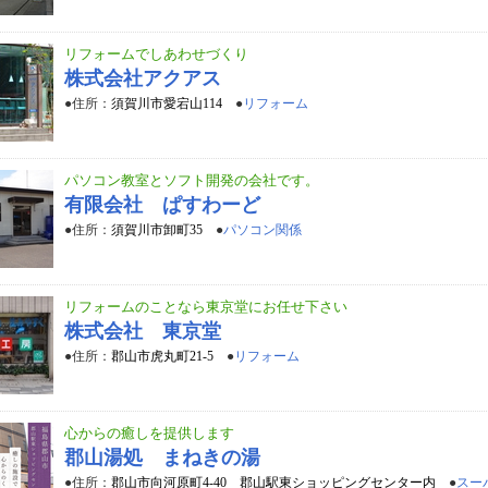
リフォームでしあわせづくり
株式会社アクアス
●住所：
須賀川市愛宕山114
●
リフォーム
パソコン教室とソフト開発の会社です。
有限会社 ぱすわーど
●住所：
須賀川市卸町35
●
パソコン関係
リフォームのことなら東京堂にお任せ下さい
株式会社 東京堂
●住所：
郡山市虎丸町21-5
●
リフォーム
心からの癒しを提供します
郡山湯処 まねきの湯
●住所：
郡山市向河原町4-40 郡山駅東ショッピングセンター内
●
スー