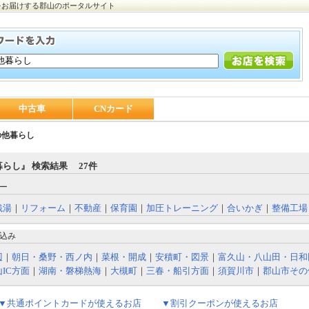
をお届けする郡山のポータルサイト
中古車
CNカード
の他暮らし
らし』 検索結果 27件
ー
銭湯
｜
リフォーム
｜
不動産
｜
保育園
｜
加圧トレーニング
｜
合いかぎ
｜
整備工場
込み
辺
｜
朝日・桑野・西ノ内
｜
菜根・開成
｜
安積町・図景
｜
富久山・八山田・日和
IC方面
｜
湖南・磐梯熱海
｜
大槻町
｜
三春・船引方面
｜
須賀川市
｜
郡山市その
▼共通ポイントカードが使えるお店
▼割引クーポンが使えるお店