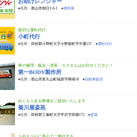
お助けレンジャー
●住所：
郡山市朝日1-6-1
●
便利屋
親切な運転代行
小町代行
●住所：
田村郡小野町大字小野新町字中通137
●
運転代行
車の修理・板金・塗装・カスタムはお任せください！
第一BODY製作所
●住所：
郡山市富久山町福原字陣場18
●
自動車販売
ぬくもりある葬儀をご提供いたします
菊川屋斎苑
●住所：
田村郡三春町大字平沢字田畑172
●
斎場
うやまう心に真心でご奉仕する