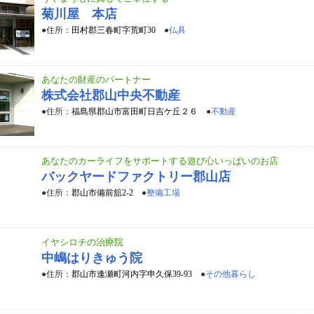
菊川屋 本店
●住所：
田村郡三春町字荒町30
●
仏具
あなたの財産のパートナー
株式会社郡山中央不動産
●住所：
福島県郡山市富田町日吉ケ丘２６
●
不動産
あなたのカーライフをサポートする遊び心いっぱいのお店
バックヤードファクトリー郡山店
●住所：
郡山市備前舘2-2
●
整備工場
イヤシロチの治療院
中嶋はりきゅう院
●住所：
郡山市逢瀬町河内字申久保39-93
●
その他暮らし