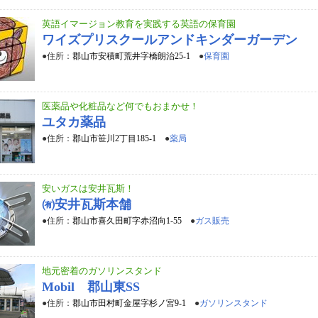
英語イマージョン教育を実践する英語の保育園
ワイズプリスクールアンドキンダーガーデン
●住所：
郡山市安積町荒井字橋朗治25-1
●
保育園
医薬品や化粧品など何でもおまかせ！
ユタカ薬品
●住所：
郡山市笹川2丁目185-1
●
薬局
安いガスは安井瓦斯！
㈲安井瓦斯本舗
●住所：
郡山市喜久田町字赤沼向1-55
●
ガス販売
地元密着のガソリンスタンド
Mobil 郡山東SS
●住所：
郡山市田村町金屋字杉ノ宮9-1
●
ガソリンスタンド