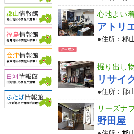
心地よい着
アトリ
●住所：
郡山
掘り出し
リサイ
●住所：
郡山
リーズナ
野田屋
●住所：
郡山