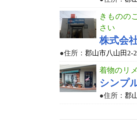
きものの
さい
株式会社
●住所：
郡山市八山田2-2
着物のリ
シンプ
●住所：
郡山