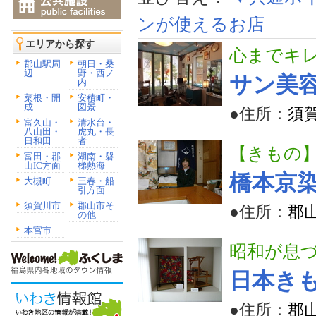
ンが使えるお店
エリアから探す
心までキ
郡山駅周
朝日・桑
辺
野・西ノ
サン美
内
菜根・開
安積町・
成
図景
●住所：
須賀
富久山・
清水台・
八山田・
虎丸・長
日和田
者
【きもの
富田・郡
湖南・磐
山IC方面
梯熱海
橋本京
大槻町
三春・船
引方面
須賀川市
郡山市そ
●住所：
郡山
の他
本宮市
昭和が息
日本き
●住所：
郡