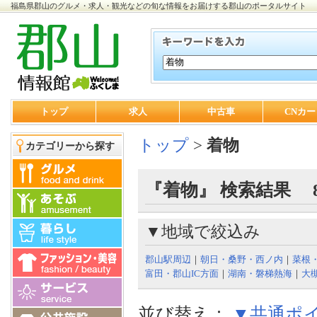
福島県郡山のグルメ・求人・観光などの旬な情報をお届けする郡山のポータルサイト
トップ
求人
中古車
CNカー
トップ
>
着物
カテゴリーから探す
『着物』 検索結果 
▼地域で絞込み
郡山駅周辺
｜
朝日・桑野・西ノ内
｜
菜根
富田・郡山IC方面
｜
湖南・磐梯熱海
｜
大
並び替え：
▼共通ポ