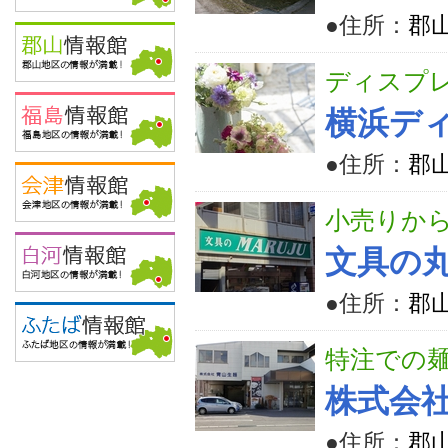
●住所：
郡山
ディスプ
横浜デ
●住所：
郡山
小売りか
文具の
●住所：
郡山
特注での
株式会
●住所：
郡山