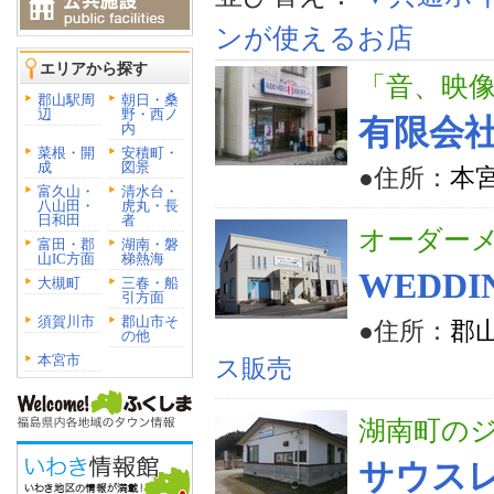
ンが使えるお店
エリアから探す
「音、映
郡山駅周
朝日・桑
辺
野・西ノ
有限会
内
菜根・開
安積町・
成
図景
●住所：
本
富久山・
清水台・
八山田・
虎丸・長
日和田
者
オーダー
富田・郡
湖南・磐
山IC方面
梯熱海
WEDDI
大槻町
三春・船
引方面
須賀川市
郡山市そ
●住所：
郡
の他
本宮市
ス販売
湖南町の
サウス