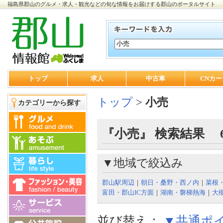
福島県郡山のグルメ・求人・観光などの旬な情報をお届けする郡山のポータルサイト
トップ
求人
中古車
CNカー
トップ
>
小売
カテゴリーから探す
『小売』 検索結果 
▼地域で絞込み
郡山駅周辺
｜
朝日・桑野・西ノ内
｜
菜根
富田・郡山IC方面
｜
湖南・磐梯熱海
｜
大
並び替え：
▼共通ポ