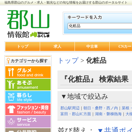
福島県郡山のグルメ・求人・観光などの旬な情報をお届けする郡山のポータルサイト
トップ
求人
中古車
CNカー
トップ
>
化粧品
カテゴリーから探す
『化粧品』 検索結果
▼地域で絞込み
郡山駅周辺
｜
朝日・桑野・西ノ内
｜
菜根
富田・郡山IC方面
｜
湖南・磐梯熱海
｜
大
並び替え：
▼共通ポ