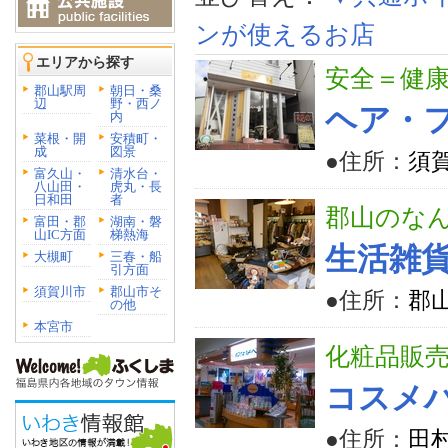
ンが使えるお店
エリアから探す
安全＝健
郡山駅周
朝日・桑
辺
野・西ノ
ヘア・フ
内
菜根・開
安積町・
成
図景
●住所：
須賀
富久山・
清水台・
八山田・
虎丸・長
日和田
者
郡山のなん
富田・郡
湖南・磐
山IC方面
梯熱海
生活雑貨
大槻町
三春・船
引方面
須賀川市
郡山市そ
●住所：
郡山
の他
本宮市
化粧品販
コスメ
●住所：
田