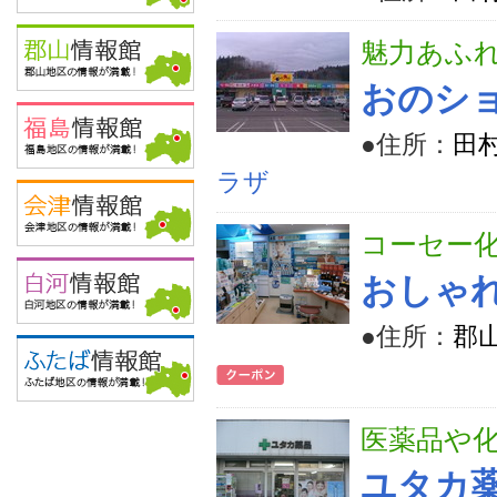
魅力あふ
おのショ
●住所：
田
ラザ
コーセー
おしゃ
●住所：
郡山
医薬品や
ユタカ