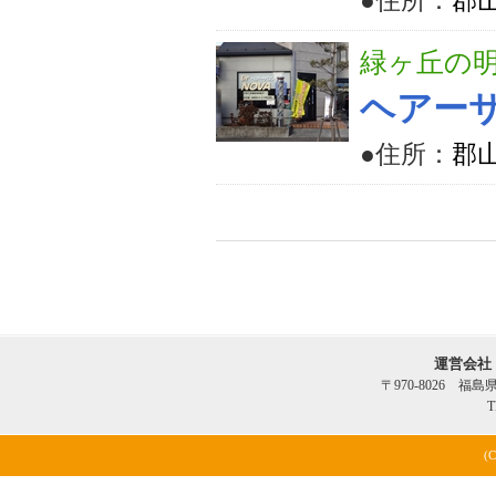
●住所：
郡山
緑ヶ丘の
ヘアーサ
●住所：
郡山
運営会社
〒970-8026 福
T
(