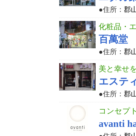
●住所：
郡山
化粧品・
百萬堂
●住所：
郡山
美と幸せ
エスティ
●住所：
郡山
コンセプ
avanti h