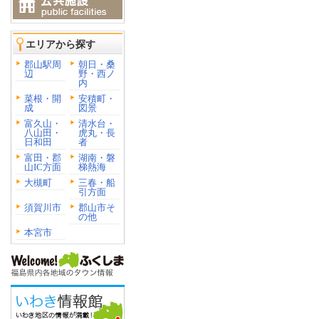
エリアから探す
郡山駅周
朝日・桑
辺
野・西ノ
内
菜根・開
安積町・
成
図景
富久山・
清水台・
八山田・
虎丸・長
日和田
者
富田・郡
湖南・磐
山IC方面
梯熱海
大槻町
三春・船
引方面
須賀川市
郡山市そ
の他
本宮市