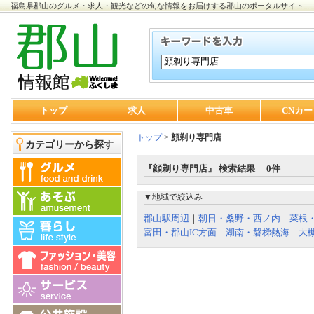
福島県郡山のグルメ・求人・観光などの旬な情報をお届けする郡山のポータルサイト
トップ
求人
中古車
CNカー
トップ
>
顔剃り専門店
カテゴリーから探す
『顔剃り専門店』 検索結果 0件
▼地域で絞込み
郡山駅周辺
｜
朝日・桑野・西ノ内
｜
菜根
富田・郡山IC方面
｜
湖南・磐梯熱海
｜
大