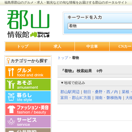
福島県郡山のグルメ・求人・観光などの旬な情報をお届けする郡山のポータルサイト
トップ
求人
中古車
CNカー
トップ
>
着物
カテゴリーから探す
『着物』 検索結果 0件
▼地域で絞込み
郡山駅周辺
｜
朝日・桑野・西ノ内
｜
菜根
富田・郡山IC方面
｜
湖南・磐梯熱海
｜
大