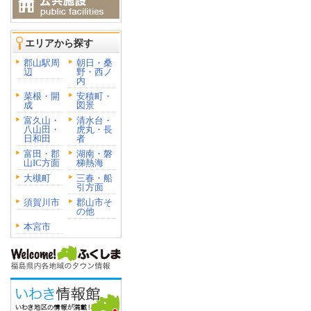
エリアから探す
郡山駅周
朝日・桑
辺
野・西ノ
内
菜根・開
安積町・
成
図景
富久山・
清水台・
八山田・
虎丸・長
日和田
者
富田・郡
湖南・磐
山IC方面
梯熱海
大槻町
三春・船
引方面
須賀川市
郡山市そ
の他
本宮市