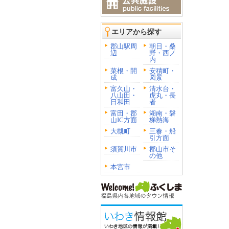
エリアから探す
郡山駅周
朝日・桑
辺
野・西ノ
内
菜根・開
安積町・
成
図景
富久山・
清水台・
八山田・
虎丸・長
日和田
者
富田・郡
湖南・磐
山IC方面
梯熱海
大槻町
三春・船
引方面
須賀川市
郡山市そ
の他
本宮市