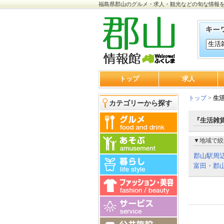
福島県郡山のグルメ・求人・観光などの旬な情報
トップ
求人
トップ
>
生
カテゴリーから探す
『生活雑貨
▼地域で絞
郡山駅周
富田・郡山