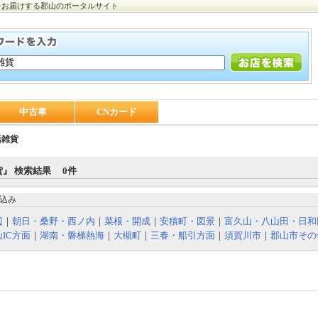
をお届けする郡山のポータルサイト
中古車
CNカード
活雑貨
』 検索結果 0件
込み
辺
｜
朝日・桑野・西ノ内
｜
菜根・開成
｜
安積町・図景
｜
富久山・八山田・日和
IC方面
｜
湖南・磐梯熱海
｜
大槻町
｜
三春・船引方面
｜
須賀川市
｜
郡山市その