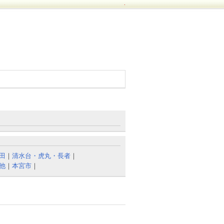
.
田
｜
清水台・虎丸・長者
｜
他
｜
本宮市
｜