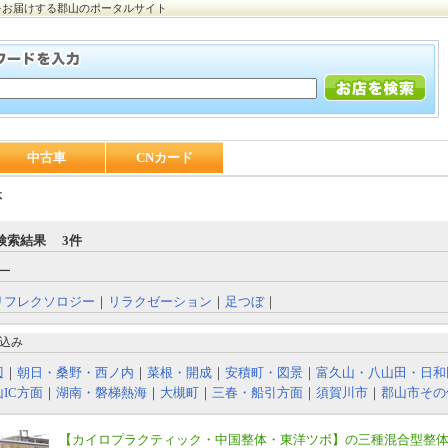
をお届けする郡山のポータルサイト
中古車
CNカード
体
検索結果 3件
ー
リフレクソロジー
｜
リラクゼーション
｜
足つぼ
｜
込み
辺
｜
朝日・桑野・西ノ内
｜
菜根・開成
｜
安積町・図景
｜
富久山・八山田・日和
IC方面
｜
湖南・磐梯熱海
｜
大槻町
｜
三春・船引方面
｜
須賀川市
｜
郡山市その
【カイロプラクティック・中国整体・東洋ツボ】の三種混合型整