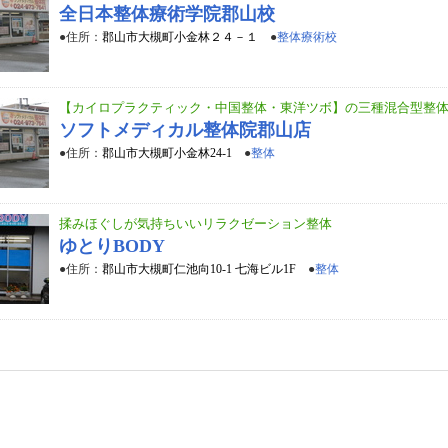
全日本整体療術学院郡山校
●住所：
郡山市大槻町小金林２４－１
●
整体療術校
【カイロプラクティック・中国整体・東洋ツボ】の三種混合型整
ソフトメディカル整体院郡山店
●住所：
郡山市大槻町小金林24-1
●
整体
揉みほぐしが気持ちいいリラクゼーション整体
ゆとりBODY
●住所：
郡山市大槻町仁池向10-1 七海ビル1F
●
整体