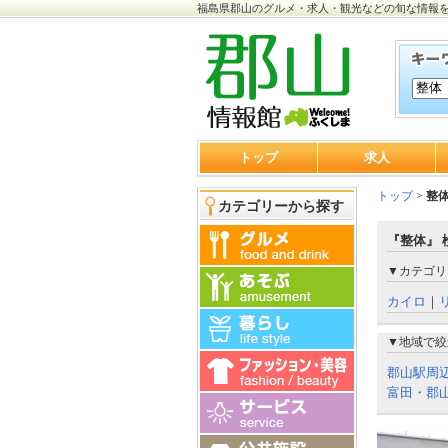
福島県郡山のグルメ・求人・観光などの旬な情報
トップ
求人
トップ
>
整
カテゴリーから探す
『整体』 
▼カテゴリ
カイロ
｜
▼地域で絞
郡山駅周
富田・郡山