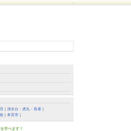
.
田
｜
清水台・虎丸・長者
｜
他
｜
本宮市
｜
体を学べます！