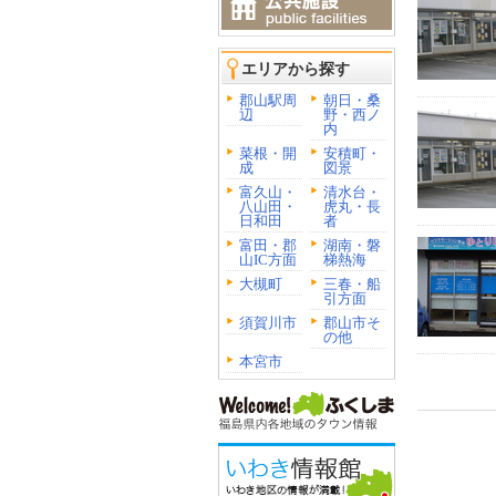
エリアから探す
郡山駅周
朝日・桑
辺
野・西ノ
内
菜根・開
安積町・
成
図景
富久山・
清水台・
八山田・
虎丸・長
日和田
者
富田・郡
湖南・磐
山IC方面
梯熱海
大槻町
三春・船
引方面
須賀川市
郡山市そ
の他
本宮市