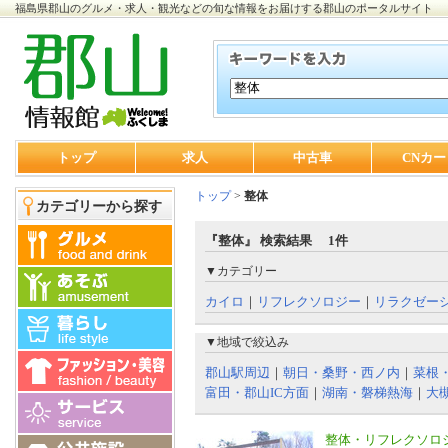
福島県郡山のグルメ・求人・観光などの旬な情報をお届けする郡山のポータルサイト
トップ
求人
中古車
CNカー
トップ
>
整体
カテゴリーから探す
『整体』 検索結果 1件
▼カテゴリー
カイロ
｜
リフレクソロジー
｜
リラクゼー
▼地域で絞込み
郡山駅周辺
｜
朝日・桑野・西ノ内
｜
菜根
富田・郡山IC方面
｜
湖南・磐梯熱海
｜
大
整体・リフレクソロ