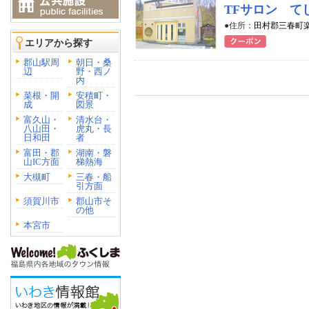
TFサロン て
●住所：
田村郡三春町楽
エリアから探す
郡山駅周
朝日・桑
辺
野・西ノ
内
菜根・開
安積町・
成
図景
富久山・
清水台・
八山田・
虎丸・長
日和田
者
富田・郡
湖南・磐
山IC方面
梯熱海
大槻町
三春・船
引方面
須賀川市
郡山市そ
の他
本宮市