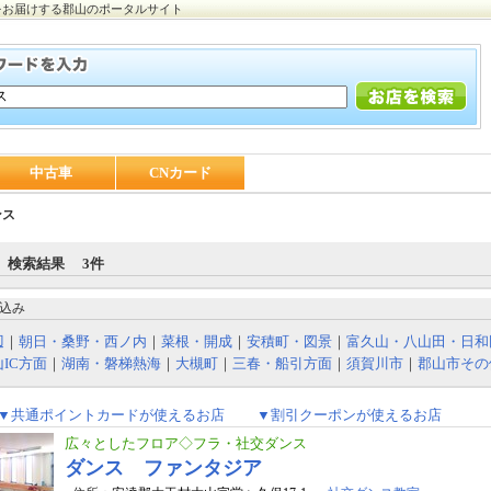
をお届けする郡山のポータルサイト
中古車
CNカード
ンス
 検索結果 3件
込み
辺
｜
朝日・桑野・西ノ内
｜
菜根・開成
｜
安積町・図景
｜
富久山・八山田・日和
IC方面
｜
湖南・磐梯熱海
｜
大槻町
｜
三春・船引方面
｜
須賀川市
｜
郡山市その
▼共通ポイントカードが使えるお店
▼割引クーポンが使えるお店
広々としたフロア◇フラ・社交ダンス
ダンス ファンタジア